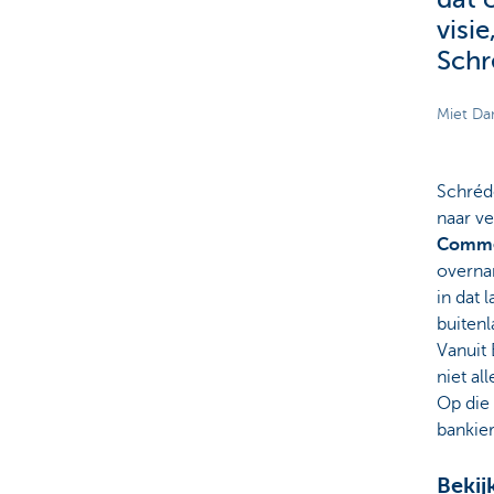
visi
Schr
Miet Da
Schréde
naar v
Comme
overna
in dat 
buitenl
Vanuit 
niet al
Op die
bankier
Bekij