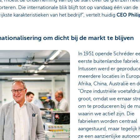
s, moest de onderneming van bij de start over de grenzen heen
rteren. Die internationale blik blijft tot op vandaag één van de
ijkste karakteristieken van het bedrijf”, vertelt huidig
CEO Phili
nationalisering om dicht bij de markt te blijven
In 1951 opende Schréder e
eerste buitenlandse fabriek.
Intussen werd er geproduc
meerdere locaties in Europ
Afrika, China, Australië en 
“Onze industriële voetafdruk 
groot, omdat we ernaar str
om te produceren bij de m
waarin we actief zijn. Die
fabrieken worden centraal
aangestuurd, maar tegelijk
ze een aanzienlijke autono