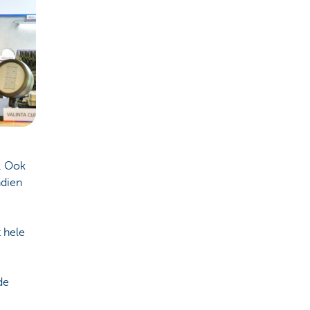
. Ook
ndien
e
t hele
de