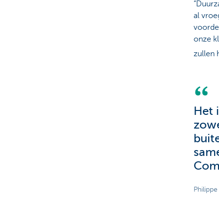
“Duurza
al vro
voorde
onze k
zullen 
Het 
zowel
buit
sam
Comm
Philipp