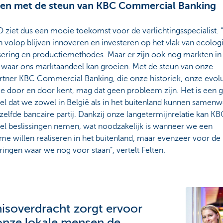
en met de steun van KBC Commercial Banking
 ziet dus een mooie toekomst voor de verlichtingsspecialist.
volop blijven innoveren en investeren op het vlak van ecologi
isering en productiemethodes. Maar er zijn ook nog markten in
 waar ons marktaandeel kan groeien. Met de steun van onze
rtner KBC Commercial Banking, die onze historiek, onze evolu
ie door en door kent, mag dat geen probleem zijn. Het is een 
el dat we zowel in België als in het buitenland kunnen samen
elfde bancaire partij. Dankzij onze langetermijnrelatie kan K
nel beslissingen nemen, wat noodzakelijk is wanneer we een
e willen realiseren in het buitenland, maar evenzeer voor de
ringen waar we nog voor staan”, vertelt Felten.
isoverdracht zorgt ervoor
onze lokale mensen de