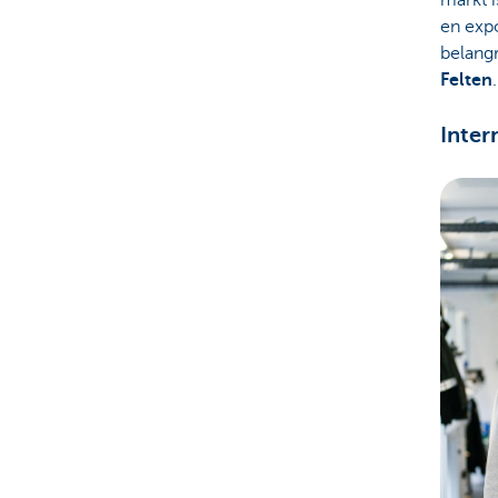
markt i
en expo
belangr
Felten
.
Inter