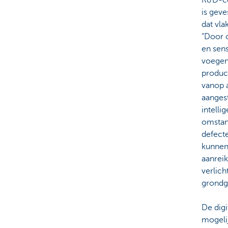
R&D-ce
is geve
dat vla
“Door c
en sen
voegen
produc
vanop 
aanges
intell
omstan
defect
kunnen
aanreik
verlich
grondge
De digi
mogelij