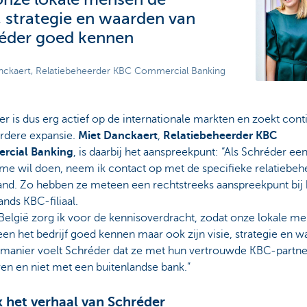
e, strategie en waarden van
éder goed kennen
nckaert, Relatiebeheerder KBC Commercial Banking
r is dus erg actief op de internationale markten en zoekt cont
erdere expansie.
Miet Danckaert
,
Relatiebeheerder KBC
rcial Banking
, is daarbij het aanspreekpunt: “Als Schréder ee
me wil doen, neem ik contact op met de specifieke relatiebeh
land. Zo hebben ze meteen een rechtstreeks aanspreekpunt bij
ands KBC-filiaal.
België zorg ik voor de kennisoverdracht, zodat onze lokale m
leen het bedrijf goed kennen maar ook zijn visie, strategie en w
 manier voelt Schréder dat ze met hun vertrouwde KBC-partne
en en niet met een buitenlandse bank.”
k het verhaal van Schréder