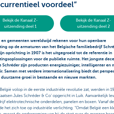
currentieel voordeel”
Bekijk de Kanaal Z-
Bekijk de Kanaal Z-
uitzending deel 1
uitzending deel 2
 en gemeenten wereldwijd rekenen voor hun openbare
hting op de armaturen van het Belgische familiebedrijf Schré
ijn oprichting in 1907 is het uitgegroeid tot de referentie in
htingsoplossingen voor de publieke ruimte. Het jongste de
 Schréder zijn producten energiezuiniger, intelligenter en
air. Samen met verdere internationalisering biedt dat perspec
 duurzame groei in bestaande en nieuwe markten.
 België volop in de eerste industriële revolutie zat, werden in 
aatsen Jules Schréder & Co’ opgericht in Luik. Aanvankelijk le
rijf elektrotechnische onderdelen, panelen en boxen. Vanaf de
de het zich toe op industriële verlichting. “Omdat België een kl