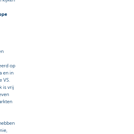
 kijken
ppe
en
eerd op
a en in
de VS.
is vrij
even
arkten
 hebben
mie,