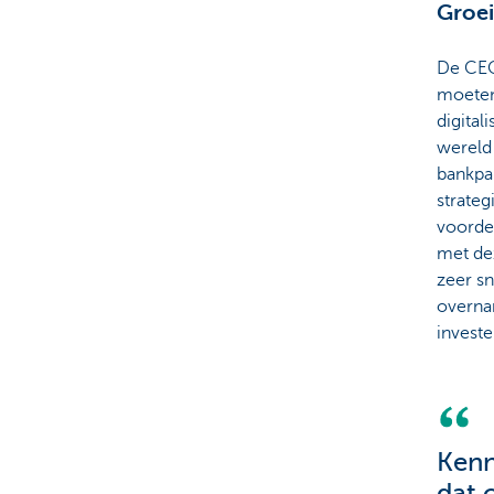
Groei
De CEO
moeten 
digital
wereld
bankpa
strateg
voorde
met dez
zeer s
overnam
investe
Kenn
dat 