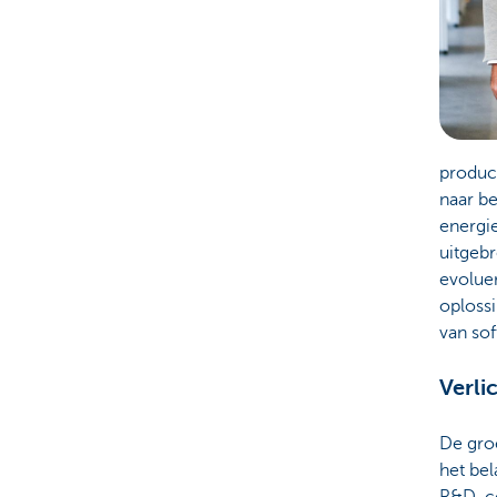
product
naar b
energi
uitgeb
evolue
oploss
van so
Verli
De gro
het bel