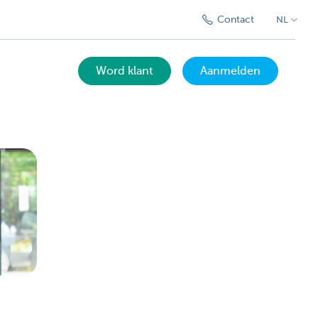
Contact
NL
Word klant
Aanmelden