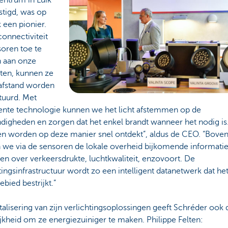
ntrum in Luik
stigd, was op
k een pionier.
onnectiviteit
soren toe te
 aan onze
ten, kunnen ze
afstand worden
tuurd. Met
igente technologie kunnen we het licht afstemmen op de
digheden en zorgen dat het enkel brandt wanneer het nodig is
en worden op deze manier snel ontdekt”, aldus de CEO. “Bove
 we via de sensoren de lokale overheid bijkomende informati
en over verkeersdrukte, luchtkwaliteit, enzovoort. De
tingsinfrastructuur wordt zo een intelligent datanetwerk dat he
bied bestrijkt.”
talisering van zijn verlichtingsoplossingen geeft Schréder ook 
kheid om ze energiezuiniger te maken. Philippe Felten: