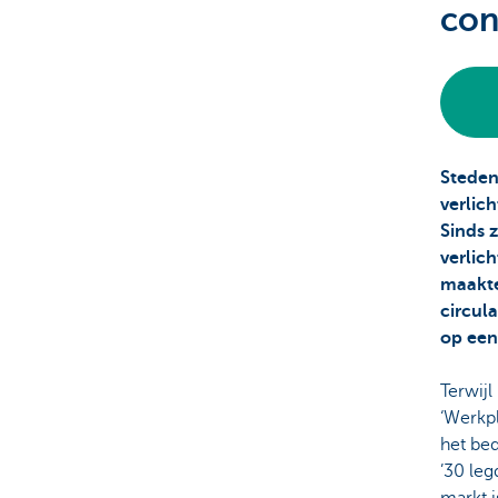
con
Corporate
Steden
verlic
Sinds z
verlic
maakte
circul
op een
Terwijl
‘Werkpl
het bed
’30 leg