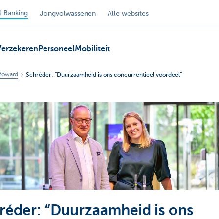
 Banking
Jongvolwassenen
Alle websites
Verzekeren
Personeel
Mobiliteit
foward
Schréder: “Duurzaamheid is ons concurrentieel voordeel”
réder: “Duurzaamheid is ons