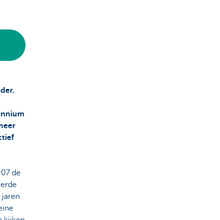
der.
cennium
 meer
tief
1907 de
verde
 jaren
eine