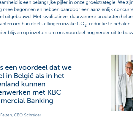
amheid is een belangrijke pijler in onze groeistrategie. We zij
eg mee begonnen en hebben daardoor een aanzienlijk concurre
el uitgebouwd. Met kwalitatieve, duurzamere producten help
lanten om hun doelstellingen inzake CO
-reductie te behalen
2
hier blijven op inzetten om ons voordeel nog verder uit te bou
is een voordeel dat we
 in België als in het
enland kunnen
enwerken met KBC
ercial Banking
e Felten, CEO Schréder