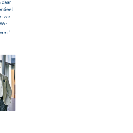
n daar
ntieel
en we
. We
wen.”