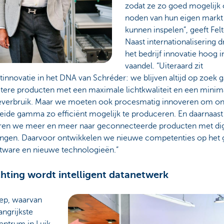
zodat ze zo goed mogelijk
noden van hun eigen markt
kunnen inspelen”, geeft Fel
Naast internationalisering d
het bedrijf innovatie hoog i
vaandel. “Uiteraard zit
innovatie in het DNA van Schréder: we blijven altijd op zoek 
etere producten met een maximale lichtkwaliteit en een minim
everbruik. Maar we moeten ook procesmatig innoveren om on
reide gamma zo efficiënt mogelijk te produceren. En daarnaast
ren we meer en meer naar geconnecteerde producten met dig
ingen. Daarvoor ontwikkelen we nieuwe competenties op het 
ftware en nieuwe technologieën.”
chting wordt intelligent datanetwerk
ep, waarvan
angrijkste