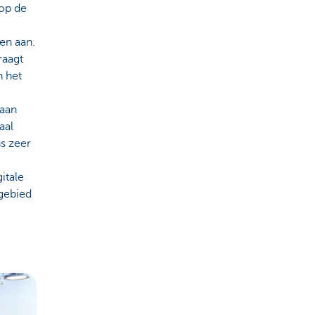
 op de
ten aan.
raagt
n het
gaan
aal
s zeer
itale
gebied