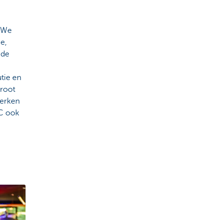
 “We
e,
 de
tie en
groot
werken
BC ook