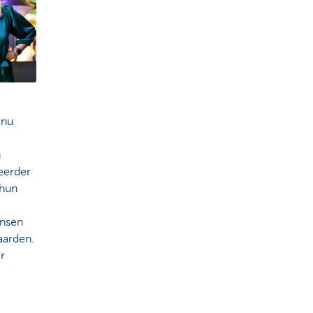
inu
n
eerder
 hun
ensen
aarden.
r