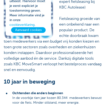
uitleest. Hiervoor moet
expert fietsleasing bij
je eerst expliciet je
KBC Autolease)
toestemming geven.
Meer informatie vind je
Fietsleasing groeide van
in onze
een onbekend naar een
cookieverklaring
.
populair product. De
Aanvaard cookies
echte doorbraak kwam
toen medewerkers via een budget vrij konden kiezen en
toen grote sectoren zoals overheden en ziekenhuizen
konden instappen. Daardoor professionaliseerde het
volledige aanbod én de service. Dankzij digitale tools
zoals KBC MoveSmart verloopt het bestelproces vandaag
snel en eenvoudig.
10 jaar in beweging
Ochtenden die anders beginnen
In de voorbije tien jaar kozen 80.344 medewerkers bewust
voor de fiets. Minder stilstand, meer energie.