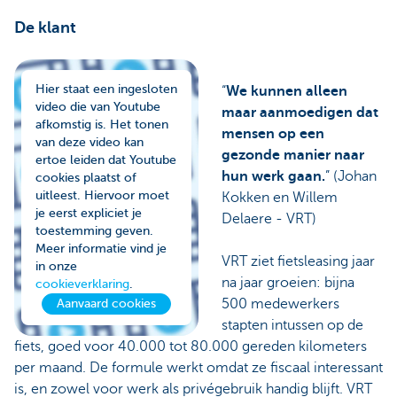
De klant
Hier staat een ingesloten
“
We kunnen alleen
video die van Youtube
maar aanmoedigen dat
afkomstig is. Het tonen
mensen op een
van deze video kan
gezonde manier naar
ertoe leiden dat Youtube
hun werk gaan.
” (Johan
cookies plaatst of
uitleest. Hiervoor moet
Kokken en Willem
je eerst expliciet je
Delaere - VRT)
toestemming geven.
Meer informatie vind je
VRT ziet fietsleasing jaar
in onze
na jaar groeien: bijna
cookieverklaring
.
500 medewerkers
Aanvaard cookies
stapten intussen op de
fiets, goed voor 40.000 tot 80.000 gereden kilometers
per maand. De formule werkt omdat ze fiscaal interessant
is, en zowel voor werk als privégebruik handig blijft. VRT