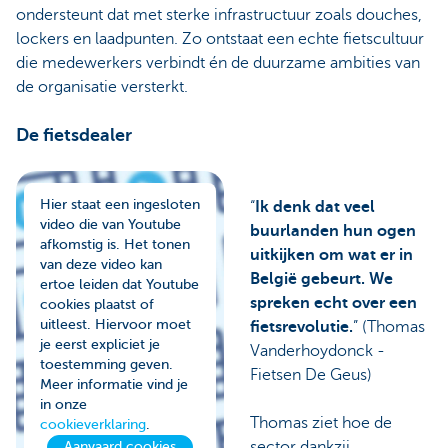
ondersteunt dat met sterke infrastructuur zoals douches,
lockers en laadpunten. Zo ontstaat een echte fietscultuur
die medewerkers verbindt én de duurzame ambities van
de organisatie versterkt.
De fietsdealer
Hier staat een ingesloten
“
Ik denk dat veel
video die van Youtube
buurlanden hun ogen
afkomstig is. Het tonen
uitkijken om wat er in
van deze video kan
België gebeurt. We
ertoe leiden dat Youtube
spreken echt over een
cookies plaatst of
uitleest. Hiervoor moet
fietsrevolutie.
” (Thomas
je eerst expliciet je
Vanderhoydonck -
toestemming geven.
Fietsen De Geus)
Meer informatie vind je
in onze
Thomas ziet hoe de
cookieverklaring
.
sector dankzij
Aanvaard cookies