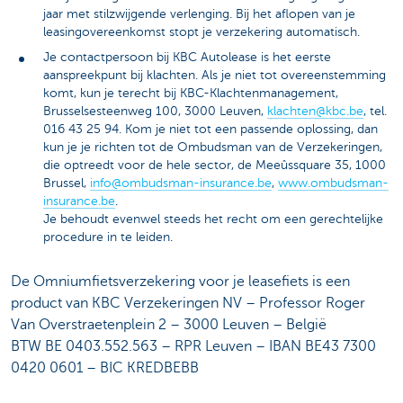
jaar met stilzwijgende verlenging. Bij het aflopen van je
leasingovereenkomst stopt je verzekering automatisch.
Je contactpersoon bij KBC Autolease is het eerste
aanspreekpunt bij klachten. Als je niet tot overeenstemming
komt, kun je terecht bij KBC-Klachtenmanagement,
Brusselsesteenweg 100, 3000 Leuven,
klachten@kbc.be
, tel.
016 43 25 94. Kom je niet tot een passende oplossing, dan
kun je je richten tot de Ombudsman van de Verzekeringen,
die optreedt voor de hele sector, de Meeûssquare 35, 1000
Brussel,
info@ombudsman-insurance.be
,
www.ombudsman-
insurance.be
.
Je behoudt evenwel steeds het recht om een gerechtelijke
procedure in te leiden.
De Omniumfietsverzekering voor je leasefiets is een
product van KBC Verzekeringen NV – Professor Roger
Van Overstraetenplein 2 – 3000 Leuven – België
BTW BE 0403.552.563 – RPR Leuven – IBAN BE43 7300
0420 0601 – BIC KREDBEBB