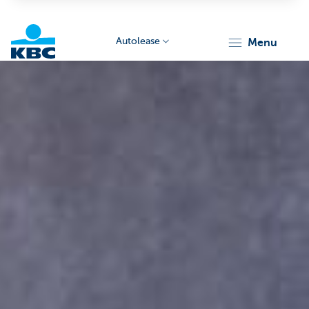
Autolease
menu
KBC
Corporate