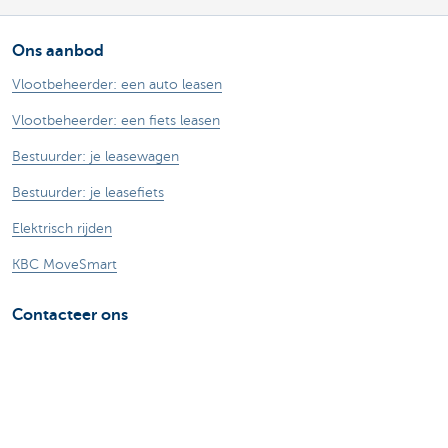
Ons aanbod
Vlootbeheerder: een auto leasen
Vlootbeheerder: een fiets leasen
Bestuurder: je leasewagen
Bestuurder: je leasefiets
Elektrisch rijden
KBC MoveSmart
Contacteer ons
Vragen over je leasewagen of leasefiets
Contacteer ons sales team
Over ons