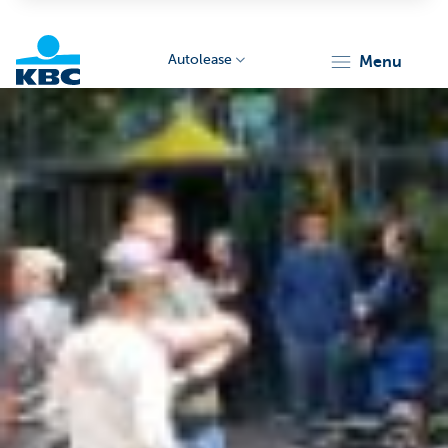
Autolease
menu
KBC
Corporate