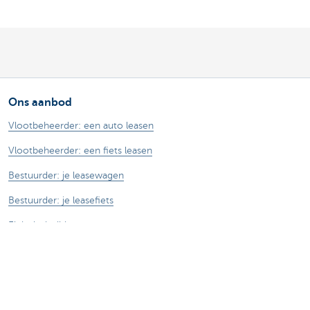
Ons aanbod
Vlootbeheerder: een auto leasen
Vlootbeheerder: een fiets leasen
Bestuurder: je leasewagen
Bestuurder: je leasefiets
Elektrisch rijden
KBC MoveSmart
Contacteer ons
Vragen over je leasewagen of leasefiets