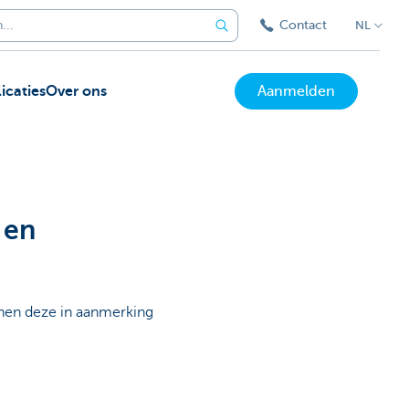
Contact
NL
icaties
Over ons
Aanmelden
 en
nnen deze in aanmerking