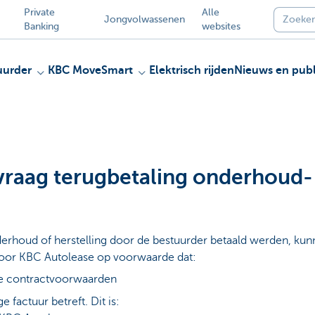
Private
Alle
Jongvolwassenen
Banking
websites
uurder
KBC MoveSmart
Elektrisch rijden
Nieuws en publ
vraag terugbetaling onderhoud-
erhoud of herstelling door de bestuurder betaald werden, ku
oor KBC Autolease op voorwaarde dat:
de contractvoorwaarden
e factuur betreft. Dit is: