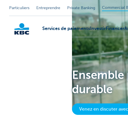
Commercial B
Particuliers
Entreprendre
Private Banking
Services de paiements
Investir
Financer
A
KBC
Ensemble 
durable
Venez en discuter ave