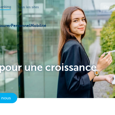
anking
Tous les sites
ssurer
Personnel
Mobilité
pour une croissance
c nous