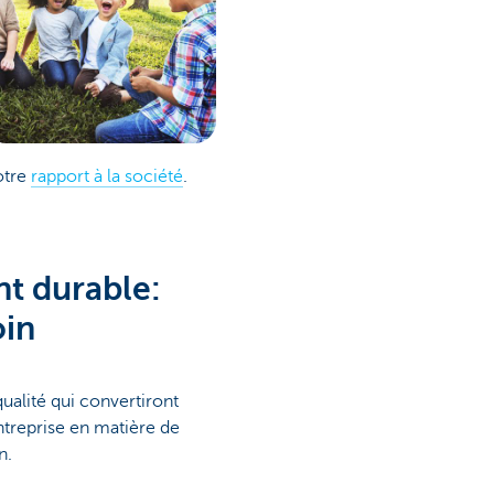
otre
rapport à la société
.
t durable:
oin
ualité qui convertiront
ntreprise en matière de
n.