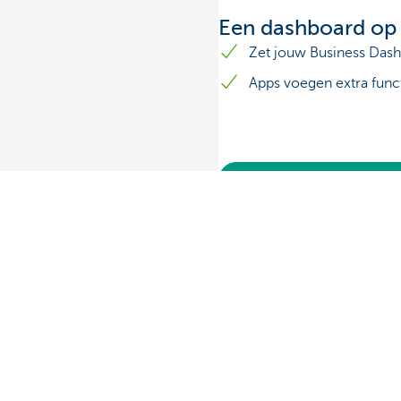
Een dashboard op
Zet jouw Business Dash
Apps voegen extra funct
Dashboard apps voor m
Découvrez la gamme complète
Des question
Services de paiements
Trouvez un gest