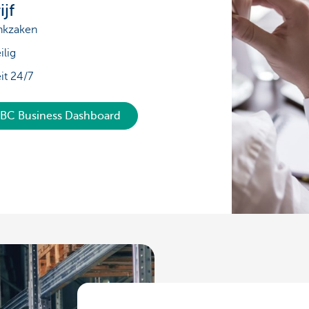
ijf
ankzaken
ilig
it 24/7
KBC Business Dashboard