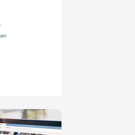
r
ken