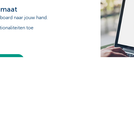
 maat
board naar jouw hand.
ionaliteiten toe
aatwerk
s?
À propos de nous
ionnaire de relations près de
Commercial Banking