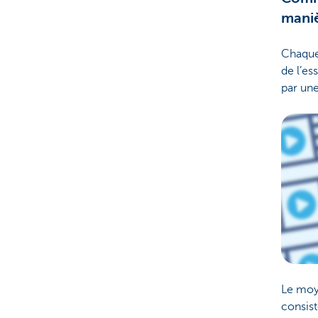
maniè
Corporate
Chaque 
de l’es
par une
Le moye
consist