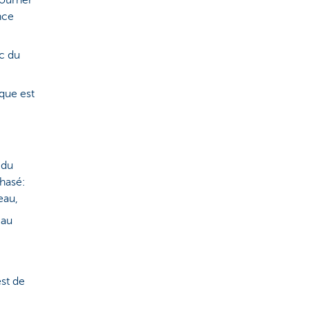
tourner
nce
c du
que est
 du
phasé:
eau,
 au
st de