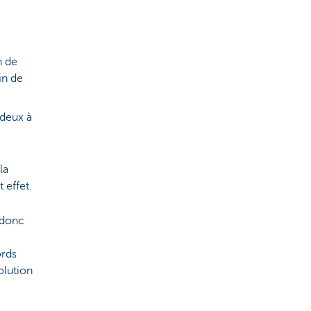
n de
in de
 deux à
la
 effet.
 donc
ords
olution