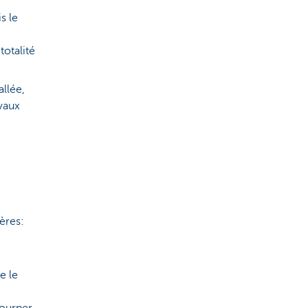
s le
totalité
allée,
vaux
.
ères:
e le