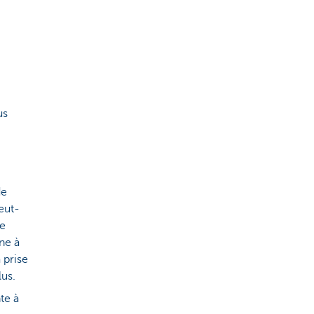
us
de
eut-
re
ne à
 prise
us.
te à