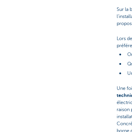
Sur la 
l’insta
propose
Lors de
préfér
Où
Qu
Un
Une foi
techni
électri
raison 
install
Concrèt
borne 