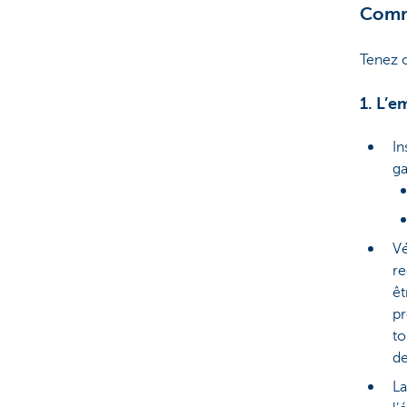
Comme
Tenez 
1. L’e
In
ga
Vé
re
êt
pr
to
de
La