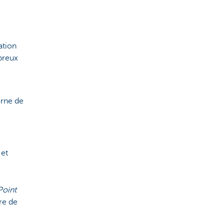
ation
mbreux
orne de
 et
Point
re de