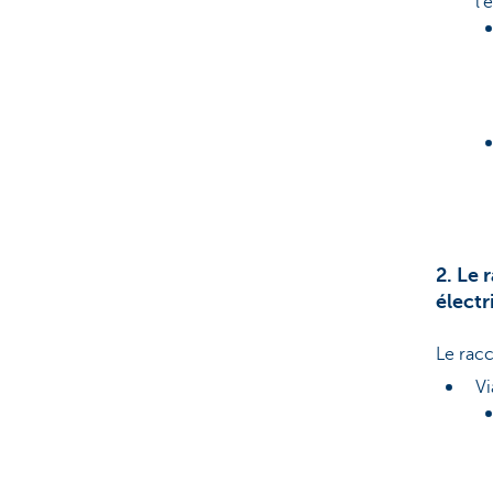
l’
2. Le 
électr
Le racc
V