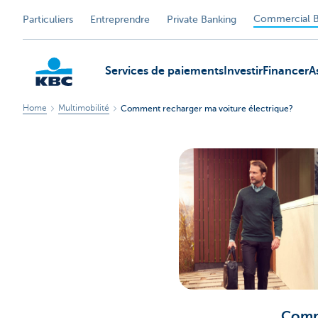
Commercial B
Particuliers
Entreprendre
Private Banking
Services de paiements
Investir
Financer
A
Home
Multimobilité
Comment recharger ma voiture électrique?
KBC
Comme