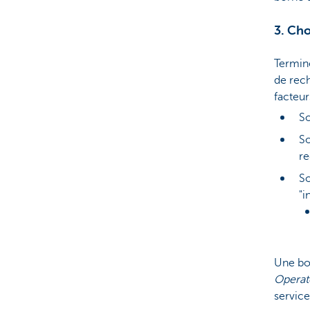
3. Cho
Termino
de rech
facteur
So
So
r
So
"i
Une bor
Operat
service