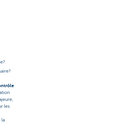
se?
saire?
ontrôle
ation
ajeure,
r les
 la