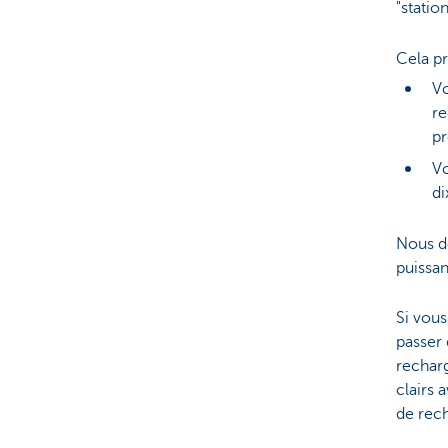
"statio
Cela p
Vo
re
pr
Vo
di
Nous dé
puissan
Si vous
passer 
recharg
clairs 
de rec