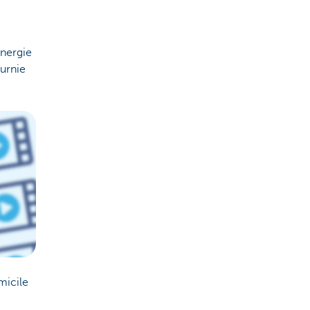
énergie
ournie
micile