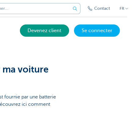
Contact
FR
Devenez client
Se connecter
 ma voiture
st fournie par une batterie
 Découvrez ici comment