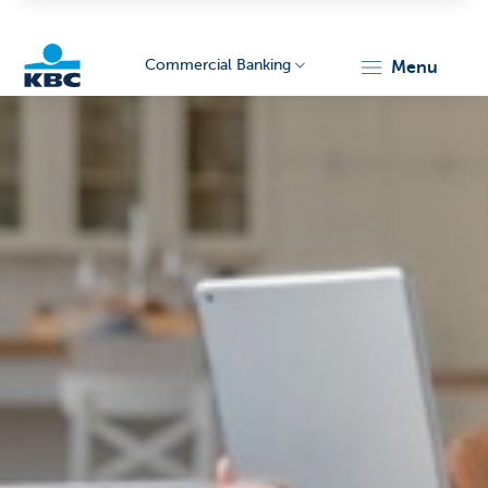
Commercial Banking
menu
KBC
Corporate