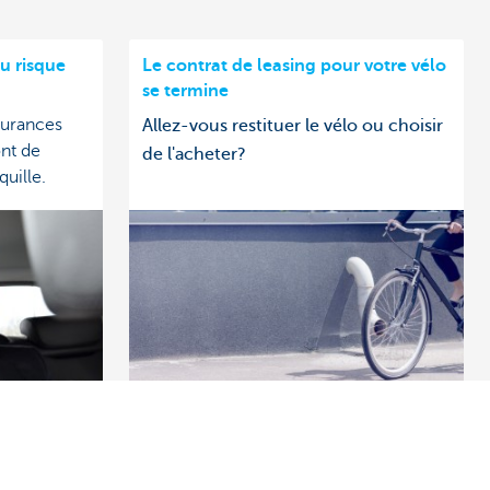
u risque
Le contrat de leasing pour votre vélo
se termine
surances
Allez-vous restituer le vélo ou choisir
nt de
de l'acheter?
quille.