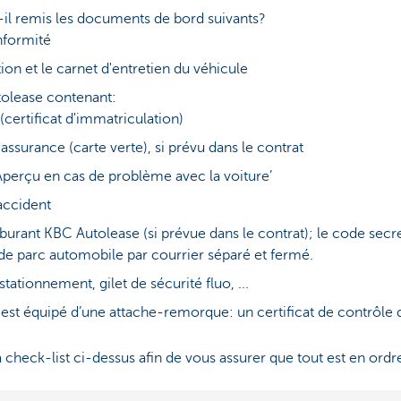
-il remis les documents de bord suivants?
onformité
tion et le carnet d'entretien du véhicule
tolease contenant:
 (certificat d'immatriculation)
d'assurance (carte verte), si prévu dans le contrat
Aperçu en cas de problème avec la voiture’
accident
burant KBC Autolease (si prévue dans le contrat); le code secr
de parc automobile par courrier séparé et fermé.
tationnement, gilet de sécurité fluo, ...
e est équipé d’une attache-remorque: un certificat de contrôle
heck-list ci-dessus afin de vous assurer que tout est en ordr