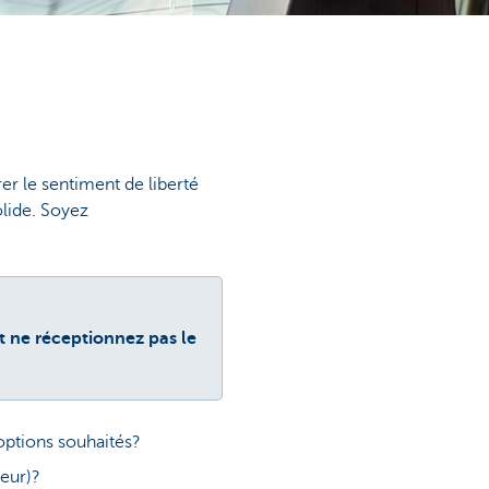
er le sentiment de liberté
olide. Soyez
et ne réceptionnez pas le
options souhaités?
teur)?