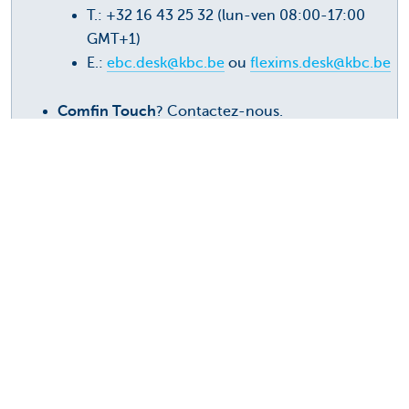
T.: +32 16 43 25 32 (lun-ven 08:00-17:00
GMT+1)
E.:
ebc.desk@kbc.be
ou
flexims.desk@kbc.be
Comfin Touch
? Contactez-nous.
T.: +32 2 645 38 70 (lun-jeu 08:30-16:30,
ven 08:30-15:30 GMT+1)
E.:
helpdesk@comfintouch.com
Fax
? +32 3 283 39 50
KBC Reach FAQ