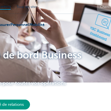
anking
Tous les sites
ssurer
Personnel
Mobilité
 de bord Business
e pour toutes vos opérations
 de relations