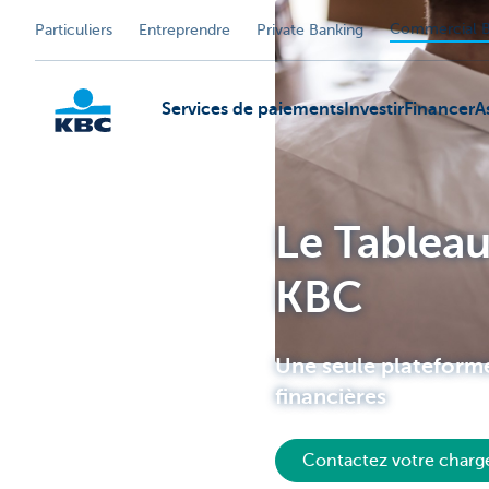
Commercial B
Particuliers
Entreprendre
Private Banking
Services de paiements
Investir
Financer
A
KBC
Le Tableau
KBC
Une seule plateform
financières
Contactez votre chargé