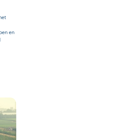
het
pen en
d