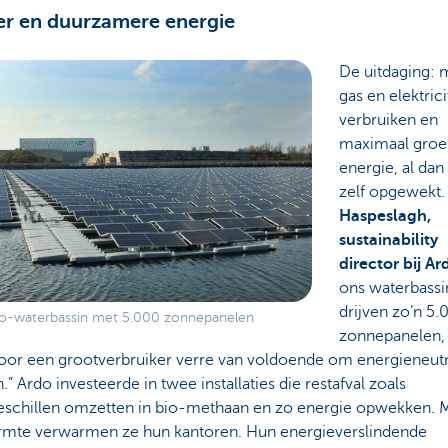
r en duurzamere energie
De uitdaging: 
gas en elektrici
verbruiken en
maximaal groe
energie, al dan 
zelf opgewekt
Haspeslagh,
sustainability
director bij Ar
ons waterbassi
drijven zo’n 5.
o-waterbassin met 5.000 zonnepanelen
zonnepanelen,
voor een grootverbruiker verre van voldoende om energieneutr
” Ardo investeerde in twee installaties die restafval zoals
eschillen omzetten in bio-methaan en zo energie opwekken. 
rmte verwarmen ze hun kantoren. Hun energieverslindende