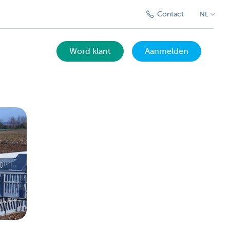
Contact
NL
Word klant
Aanmelden