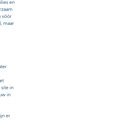
lies en
arzaam
g vóór
l, maar
ater
et
site in
uw in
jn er