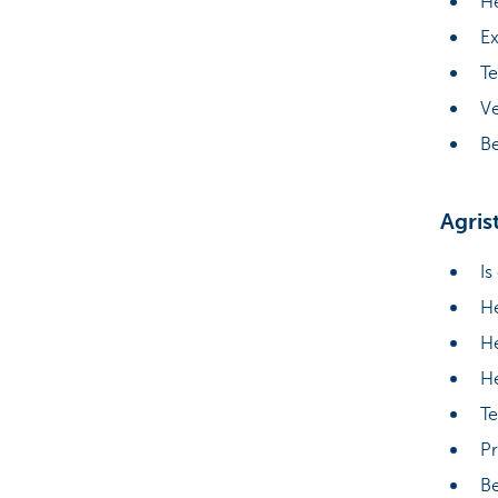
He
Ex
Te
Ve
Be
Agris
Is
He
He
He
Te
Pr
Be