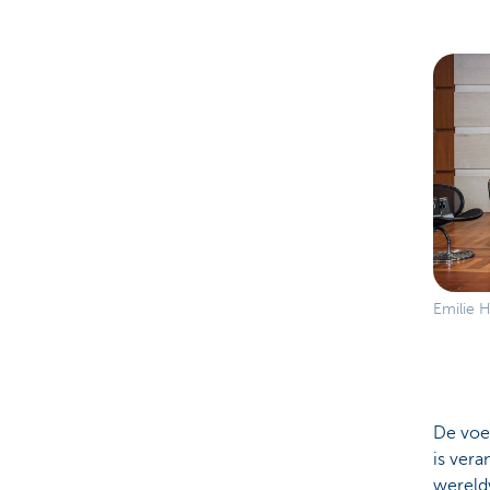
Emilie H
De voe
is vera
wereldw