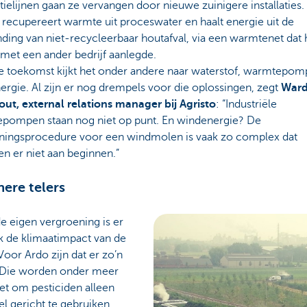
ielijnen gaan ze vervangen door nieuwe zuinigere installaties.
 recupereert warmte uit proceswater en haalt energie uit de
ding van niet-recycleerbaar houtafval, via een warmtenet dat 
met een ander bedrijf aanlegde.
e toekomst kijkt het onder andere naar waterstof, warmtepom
rgie. Al zijn er nog drempels voor die oplossingen, zegt
War
out, external relations manager bij Agristo
: “Industriële
pompen staan nog niet op punt. En windenergie? De
ningsprocedure voor een windmolen is vaak zo complex dat
en er niet aan beginnen.”
ere telers
e eigen vergroening is er
k de klimaatimpact van de
 Voor Ardo zijn dat er zo’n
 Die worden onder meer
et om pesticiden alleen
l gericht te gebruiken,