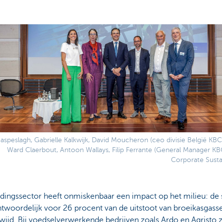
aspeslagh, Gabrielle Kalkwijk, David Moucheron (ceo divisie België KB
Ward Claerbout, Antoon Wallays, Filip Ferrante (General Manager K
Corporate Sustai
dingssector heeft onmiskenbaar een impact op het milieu: de 
ntwoordelijk voor 26 procent van de uitstoot van broeikasgass
ijd. Bij voedselverwerkende bedrijven zoals Ardo en Agristo z