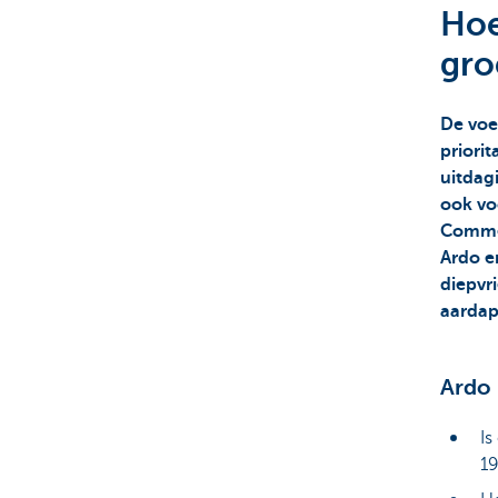
Hoe
Corporate
gro
De voe
priorit
uitdag
ook vo
Commer
Ardo en
diepvr
aardap
Ardo
Is
1