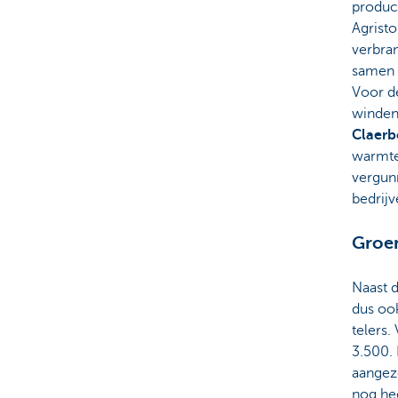
product
Agristo
verbran
samen 
Voor d
windene
Claerb
warmte
vergun
bedrijv
Groen
Naast d
dus oo
telers.
3.500.
aangez
nog hee