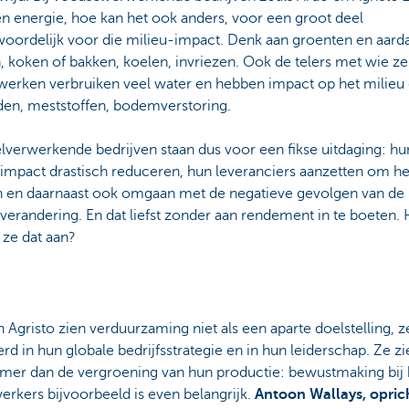
n energie, hoe kan het ook anders, voor een groot deel
woordelijk voor die milieu-impact. Denk aan groenten en aard
 koken of bakken, koelen, invriezen. Ook de telers met wie ze
erken verbruiken veel water en hebben impact op het milieu
iden, meststoffen, bodemverstoring.
lverwerkende bedrijven staan dus voor een fikse uitdaging: hu
timpact drastisch reduceren, hun leveranciers aanzetten om he
n en daarnaast ook omgaan met de negatieve gevolgen van de
verandering. En dat liefst zonder aan rendement in te boeten.
 ze dat aan?
 Agristo zien verduurzaming niet als een aparte doelstelling, ze
rd in hun globale bedrijfsstrategie en in hun leiderschap. Ze zi
imer dan de vergroening van hun productie: bewustmaking bij
rkers bijvoorbeeld is even belangrijk.
Antoon Wallays, opric