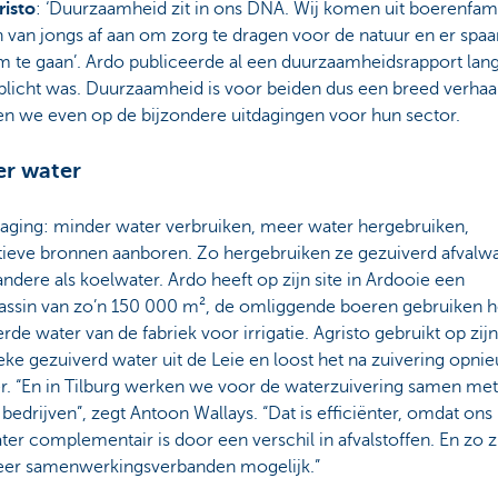
risto
: ‘Duurzaamheid zit in ons DNA. Wij komen uit boerenfami
n van jongs af aan om zorg te dragen voor de natuur en er spa
 te gaan’. Ardo publiceerde al een duurzaamheidsrapport lan
plicht was. Duurzaamheid is voor beiden dus een breed verhaa
en we even op de bijzondere uitdagingen voor hun sector.
er water
daging: minder water verbruiken, meer water hergebruiken,
atieve bronnen aanboren. Zo hergebruiken ze gezuiverd afvalw
ndere als koelwater. Ardo heeft op zijn site in Ardooie een
assin van zo’n 150 000 m², de omliggende boeren gebruiken h
rde water van de fabriek voor irrigatie. Agristo gebruikt op zijn 
ke gezuiverd water uit de Leie en loost het na zuivering opnie
er. “En in Tilburg werken we voor de waterzuivering samen met
bedrijven”, zegt Antoon Wallays. “Dat is efficiënter, omdat ons
ter complementair is door een verschil in afvalstoffen. En zo zi
er samenwerkingsverbanden mogelijk.”