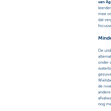
van Ag
leerde
mee om
dat ver
focuss
Mind
De uit
altern
onder a
waterb
gezuive
Wielsbe
de rivi
andere 
afvalwa
nog me