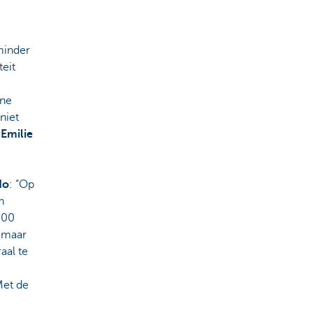
minder
teit
ne
niet
.
Emilie
do
: “Op
n
000
 maar
aal te
Met de