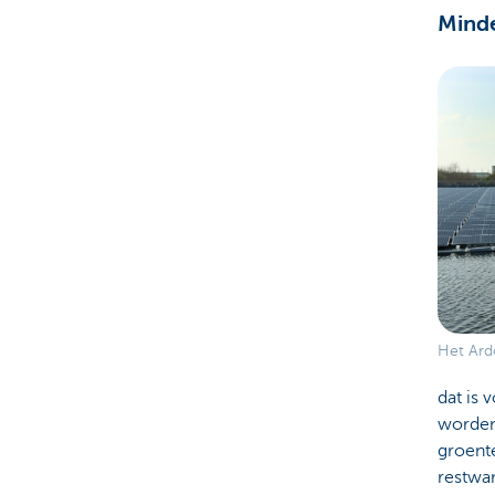
Minde
Het Ard
dat is 
worden.
groent
restwa