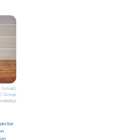
C Group),
BC Group
nability)
sector
en
ijn