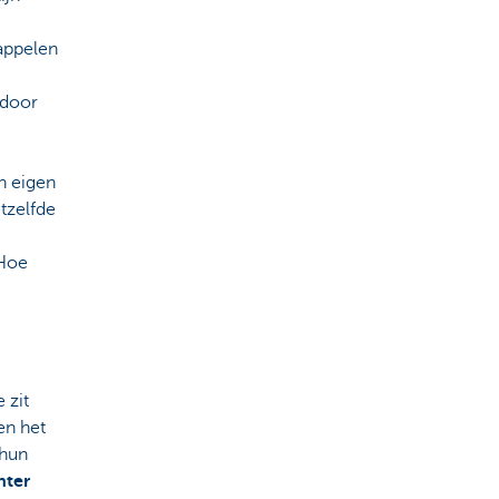
appelen
 door
n eigen
tzelfde
 Hoe
 zit
en het
 hun
hter