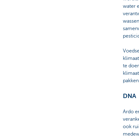
water e
verant
wassen,
samenw
pestic
Voedse
klimaa
te doe
klimaat
pakken
DNA
Ardo en
veranke
ook ru
medewe