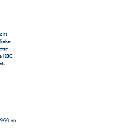
acht
fieke
ctie
ze KBC
et:
 1960 en