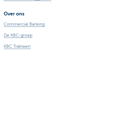
Over ons
Commercial Banking
De KBC-groep
KBC Trakteert
Persberichten
Sponsoring
Jobs
Duurzaamheid
Sitemap
Juridische Informatie
Over KBC