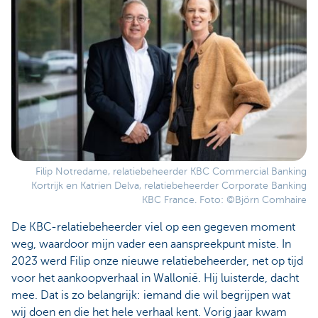
Filip Notredame, relatiebeheerder KBC Commercial Banking
Kortrijk en Katrien Delva, relatiebeheerder Corporate Banking
KBC France. Foto: ©Björn Comhaire
De KBC-relatiebeheerder viel op een gegeven moment
weg, waardoor mijn vader een aanspreekpunt miste. In
2023 werd Filip onze nieuwe relatiebeheerder, net op tijd
voor het aankoopverhaal in Wallonië. Hij luisterde, dacht
mee. Dat is zo belangrijk: iemand die wil begrijpen wat
wij doen en die het hele verhaal kent. Vorig jaar kwam