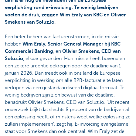
dan is er nog de hete adem van de Europese
verplichting rond e-invoicing. Te weinig bedrijven
voelen de druk, zeggen Wim Eraly van KBC en Olivier
Smekens van Soluz.io.
Een beter beheer van facturenstromen, in die missie
hebben
Wim Eraly, Senior General Manager bij KBC
Commercial Banking
, en
Olivier Smekens, CEO van
Soluz.io
, elkaar gevonden. Hun missie heeft bovendien
een zekere urgentie gekregen door de deadline van 1
januari 2026. Dan treedt ook in ons land de Europese
verplichting in werking om alle B2B-facturatie te laten
verlopen via een gestandaardiseerd digitaal formaat. Te
weinig bedrijven zijn zich bewust van die deadline,
benadrukt Olivier Smekens, CEO van Soluz.io. ‘Uit recent
onderzoek blijkt dat slechts 8 procent van de bedrijven al
een oplossing heeft, of minstens weet welke oplossing ze
zullen implementeren’, zegt hij. E-invoicing evangelisme
staat voor Smekens dan ook centraal. Wim Eraly zet de