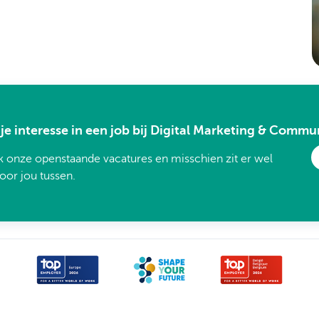
je interesse in een job bij Digital Marketing & Commu
k onze openstaande vacatures en misschien zit er wel
voor jou tussen.