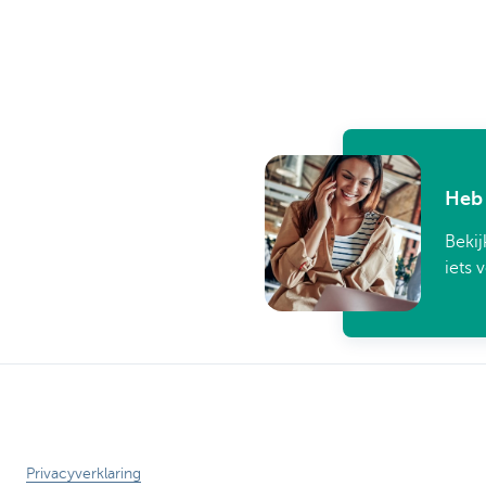
Heb 
Bekij
iets 
Privacyverklaring