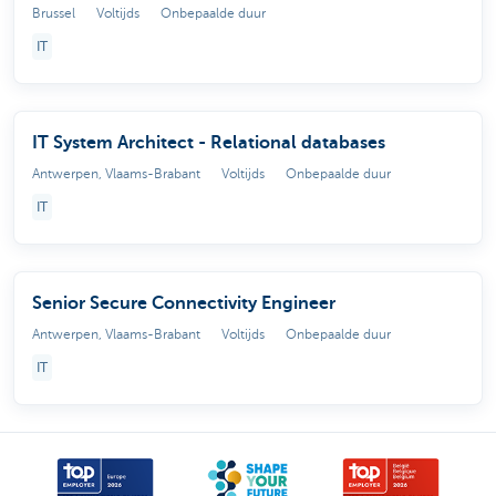
Brussel
Voltijds
Onbepaalde duur
IT
IT System Architect - Relational databases
Antwerpen, Vlaams-Brabant
Voltijds
Onbepaalde duur
IT
Senior Secure Connectivity Engineer
Antwerpen, Vlaams-Brabant
Voltijds
Onbepaalde duur
IT