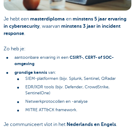
Je hebt een
masterdiploma
en
minstens 5 jaar ervaring
in cybersecurity
, waarvan
minstens 3 jaar in incident
response
.
Zo heb je:
CSIRT-, CERT- of SOC-
aantoonbare ervaring in een
omgeving
grondige kennis
van:
SIEM-platformen (bijv. Splunk, Sentinel, QRadar
EDR/XDR tools (bijv. Defender, CrowdStrike,
SentinelOne)
Netwerkprotocollen en -analyse
MITRE ATT&CK framework.
Je communiceert vlot in het
Nederlands en Engels
.