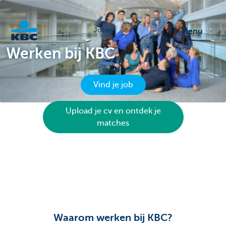
Jobs
menu
Werken bij KBC
KBC
Vind je job
Upload je cv en ontdek je
matches
Particulieren
Waarom werken bij KBC?