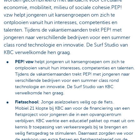
worden gecombineerd met aandacht voor circulaire
economie, mobiliteit, milieu of sociale cohesie.PEP!
vzw helpt jongeren uit kansengroepen om zich te
ontplooien vanuit hun interesses, competenties en
talenten. Tijdens de vakantiemaanden trekt PEP! met
jongeren naar verschillende bedrijven voor een summer
class rond technologie en innovatie. De Surf Studio van
KBC verwelkomde hen graag.
PEP! vzw
helpt jongeren uit kansengroepen om zich te
ontplooien vanuit hun interesses, competenties en talenten.
Tijdens de vakantiemaanden trekt PEP! met jongeren naar
verschillende bedrijven voor een summer class rond
technologie en innovatie. De Surf Studio van KBC
verwelkomde hen graag.
Fietsschool
: Jonge asielzoekers veilig op de fiets.
Mobiel 21 klopte bij KBC aan voor de financiering van een
fietsproject voor jongeren die in een opvangcentrum
verblijven. KBC werkte een educatief pakket op maat uit om
kennis & toepassing van verkeersregels bij te brengen en
veilig fietsgedrag te stimuleren. Daarnaast zorgden we voor
de aankoop van extra fietsen en fietsherstelgerief om de