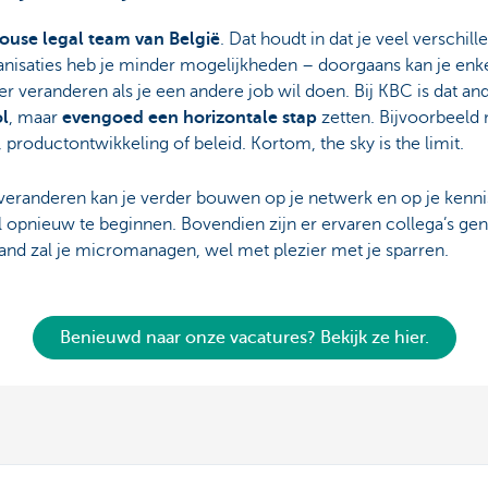
house legal team van België
. Dat houdt in dat je veel verschi
anisaties heb je minder mogelijkheden – doorgaans kan je enke
 veranderen als je een andere job wil doen. Bij KBC is dat an
ol
, maar
evengoed een horizontale stap
zetten. Bijvoorbeeld 
 productontwikkeling of beleid. Kortom, the sky is the limit.
veranderen kan je verder bouwen op je netwerk en op je kennis
l opnieuw te beginnen. Bovendien zijn er ervaren collega’s ge
nd zal je micromanagen, wel met plezier met je sparren.
Benieuwd naar onze vacatures? Bekijk ze hier.