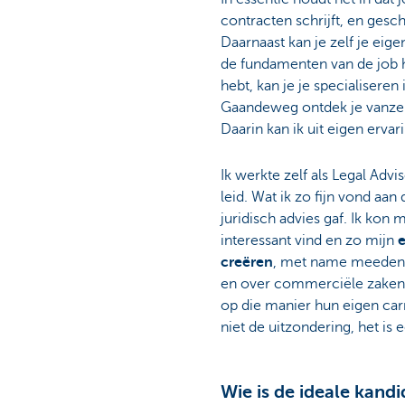
contracten schrijft, en gesch
Particulieren
Daarnaast kan je zelf je eig
de fundamenten van de job 
hebt, kan je je specialisere
Gaandeweg ontdek je vanzelf 
Daarin kan ik uit eigen erva
Ik werkte zelf als Legal Advi
leid. Wat ik zo fijn vond aan d
juridisch advies gaf. Ik kon 
interessant vind en zo mijn
creëren
, met name meeden
en over commerciële zaken.
op die manier hun eigen carr
niet de uitzondering, het is 
Wie is de ideale kandi