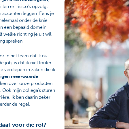
illen en risico’s opvolgt.
en accenten leggen. Eens je
helemaal onder de knie
n in een bepaald domein.
welke richting je uit wil.
ring spreken
sor in het team dat ik nu
e job, is dat ik niet louter
me verdiepen in zaken die ik
eigen meerwaarde
ken over onze producten
 Ook mijn collega’s sturen
ière. Ik ben daarin zeker
eerder de regel.
daat voor die rol?