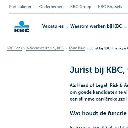
Particulieren
Ondernemen
KBC Groep
KBC Brussels
Vacatures
Waarom werken bij KBC
KBC Jobs
Waarom werken bij KBC
Team Blue
Jurist bij KBC, the sky is 
KBC
Jurist bij KBC, 
Als Head of Legal, Risk & A
om goede kandidaten te vind
een slimme carrièrekeuze is. 
Wat houdt de functie 
In essentie houdt het in dat 