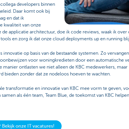
f collega developers binnen
eleid. Daar komt ook bij
aag en dat ik
e kwaliteit van onze
e de applicatie architectuur, doe ik code reviews, waak ik ove
tools en zorg ik dat onze cloud deployments up en running bli
C is innovatie op basis van de bestaande systemen. Zo vervan
 loonbewijzen voor woningkredieten door een automatische ve
Op die manier ontlasten we niet alleen de KBC medewerkers, ma
rd bieden zonder dat ze nodeloos hoeven te wachten.
ale transformatie en innovatie van KBC mee vorm te geven, voe
n samen als één team, Team Blue, de toekomst van KBC helpen
 Bekijk onze IT vacatures!