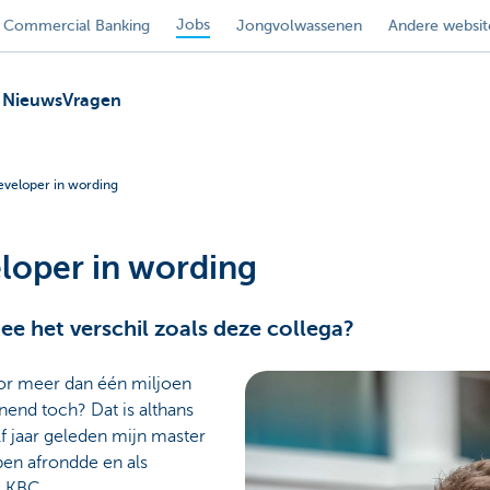
Jobs
Commercial Banking
Jongvolwassenen
Andere websit
Nieuws
Vragen
eveloper in wording
eloper in wording
ee het verschil zoals deze collega?
or meer dan één miljoen
nend toch? Dat is althans
lf jaar geleden mijn master
en afrondde en als
j KBC.