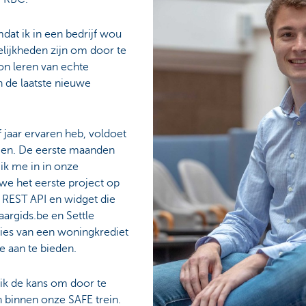
at ik in een bedrijf wou
lijkheden zijn om door te
on leren van echte
n de laatste nieuwe
f jaar ervaren heb, voldoet
ngen. De eerste maanden
ik me in in onze
 we het eerste project op
 REST API en widget die
aargids.be en Settle
ies van een woningkrediet
e aan te bieden.
ik de kans om door te
 binnen onze SAFE trein.