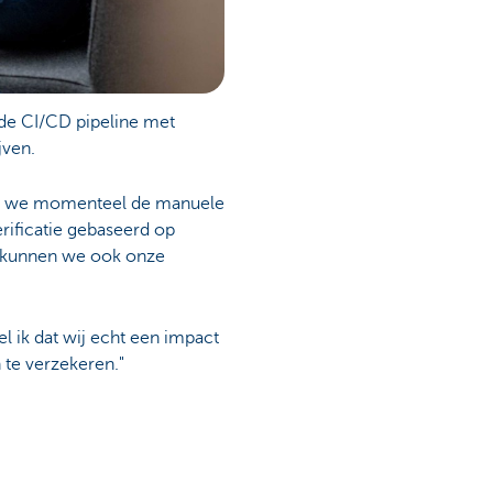
r de CI/CD pipeline met
jven.
gen we momenteel de manuele
rificatie gebaseerd op
ar kunnen we ook onze
l ik dat wij echt een impact
 te verzekeren."