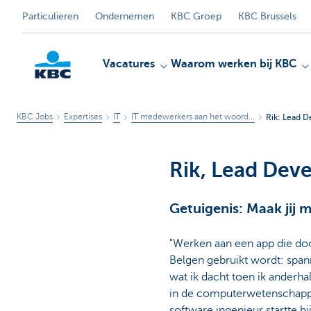
Particulieren
Ondernemen
KBC Groep
KBC Brussels
Vacatures
Waarom werken bij KBC
KBC Jobs
Expertises
IT
IT medewerkers aan het woord...
Rik: Lead D
KBC
Rik, Lead Dev
Getuigenis: Maak jij m
"Werken aan een app die do
Belgen gebruikt wordt: span
wat ik dacht toen ik anderha
in de computerwetenschapp
software ingenieur startte bi