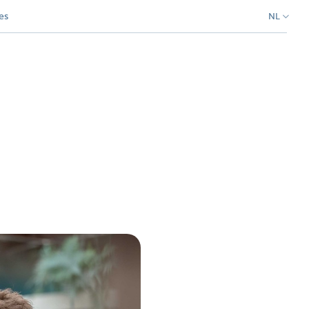
es
NL