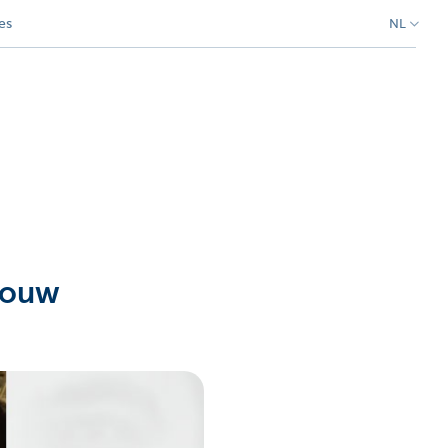
es
NL
bouw