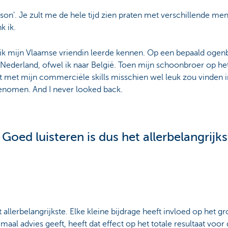
son'. Je zult me de hele tijd zien praten met verschillende me
k ik.
 ik mijn Vlaamse vriendin leerde kennen. Op een bepaald oge
 Nederland, ofwel ik naar België. Toen mijn schoonbroer op h
het met mijn commerciële skills misschien wel leuk zou vinden i
enomen. And I never looked back.
. Goed luisteren is dus het allerbelangrijks
 allerbelangrijkste. Elke kleine bijdrage heeft invloed op het g
timaal advies geeft, heeft dat effect op het totale resultaat voor 