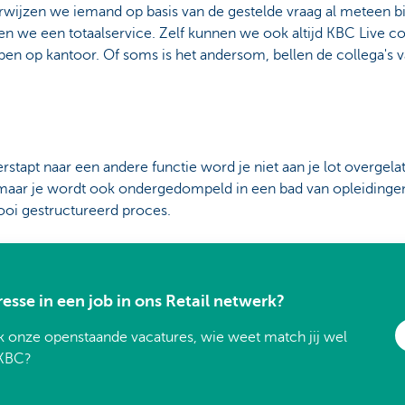
ijzen we iemand op basis van de gestelde vraag al meteen bi
en we een totaalservice. Zelf kunnen we ook altijd KBC Live c
bben op kantoor. Of soms is het andersom, bellen de collega's 
rstapt naar een andere functie word je niet aan je lot overgel
 maar je wordt ook ondergedompeld in een bad van opleidingen
ooi gestructureerd proces.
resse in een job in ons Retail netwerk?
k onze openstaande vacatures, wie weet match jij wel
KBC?