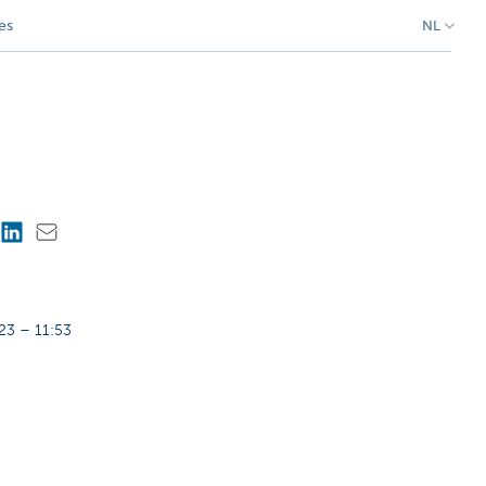
es
NL
23 – 11:53