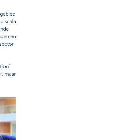
 gebied
ed scala
ende
onden en
-sector
tion”
f, maar