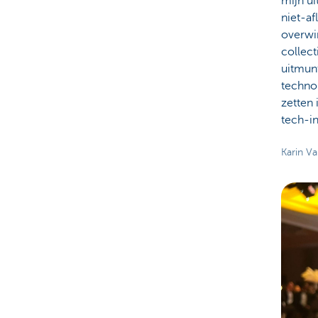
mijn ui
niet-af
overwi
collect
uitmun
techno
zetten 
tech-in
Karin V