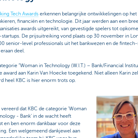
king Tech Awards
erkennen belangrijke ontwikkelingen op het
kieren, financiën en technologie. Dit jaar werden aan een bre
anisaties awards uitgereikt, van gevestigde spelers tot opkom
-startups. De prijsuitreiking vond plaats op 30 november in L
00 senior-level professionals uit het bankwezen en de fintech
eraan deel.
ategorie “Woman in Technology (W.I.T.) – Bank/Financial Institu
e award aan Karin Van Hoecke toegekend. Niet alleen Karin zel
rd heel KBC is hier enorm trots op.
en vereerd dat KBC de categorie 'Woman
nology - Bank' in de wacht heeft
pt en ben enorm dankbaar voor deze
ing. Een welgemeend dankjewel aan