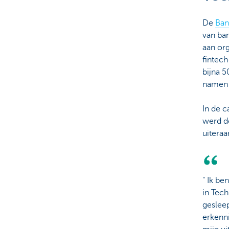
Particulieren
De
Ban
van ban
aan org
fintech
bijna 5
namen 
In de c
werd d
uiteraa
" Ik b
in Tech
geslee
erkenn