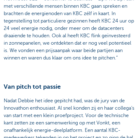
met verschillende mensen binnen KBC gaan spreken en
brachten de energienoden van KBC zélf in kaart. In
tegenstelling tot particuliere gezinnen heeft KBC 24 uur op
24 veel energie nodig, onder meer om de datacenters
draaiende te houden. Ook al heeft KBC flink geïnvesteerd
in zonnepanelen, we ontdekten dat er nog veel potentieel
is. We vonden een prijsaanpak waar beide partijen aan
winnen en waren dus klaar om ons idee te pitchen.”
Van pitch tot passie
Nadat Debbie het idee gepitcht had, was de jury van de
Innovathon enthousiast. Al snel konden zij en haar collega’s
van start met een klein proefproject. Voor de technische
kant zetten ze een samenwerking op met Vonkt, een
onafhankelijk energie-deelplatform. Een aantal KBC-
medewerkers tekenden in op het project en zo ging de bal