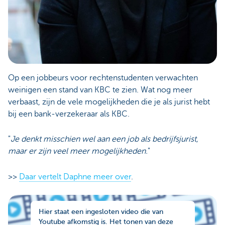
Op een jobbeurs voor rechtenstudenten verwachten
weinigen een stand van KBC te zien. Wat nog meer
verbaast, zijn de vele mogelijkheden die je als jurist hebt
bij een bank-verzekeraar als KBC.
"
Je denkt misschien wel aan een job als bedrijfsjurist,
maar er zijn veel meer mogelijkheden.
"
>>
Daar vertelt Daphne meer over
.
Hier staat een ingesloten video die van
Youtube afkomstig is. Het tonen van deze