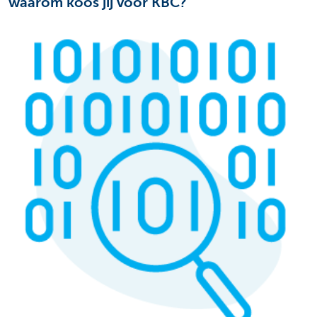
waarom koos jij voor KBC?