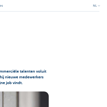
es
NL
ommerciële talenten voluit
t hij nieuwe medewerkers
jne job vindt.