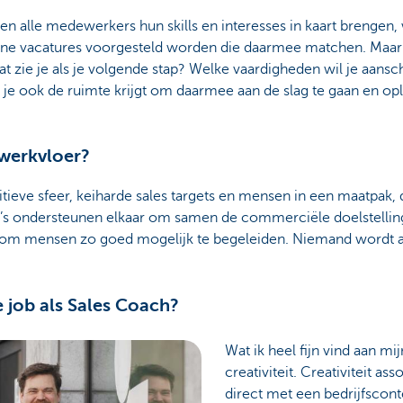
en alle medewerkers hun skills en interesses in kaart brengen, w
rne vacatures voorgesteld worden die daarmee matchen. Maar 
at zie je als je volgende stap? Welke vaardigheden wil je aans
 je ook de ruimte krijgt om daarmee aan de slag te gaan en opl
 werkvloer?
tieve sfeer, keiharde sales targets en mensen in een maatpak, da
a’s ondersteunen elkaar om samen de commerciële doelstelling
 om mensen zo goed mogelijk te begeleiden. Niemand wordt aa
e job als Sales Coach?
Wat ik heel fijn vind aan mi
creativiteit. Creativiteit as
direct met een bedrijfscont