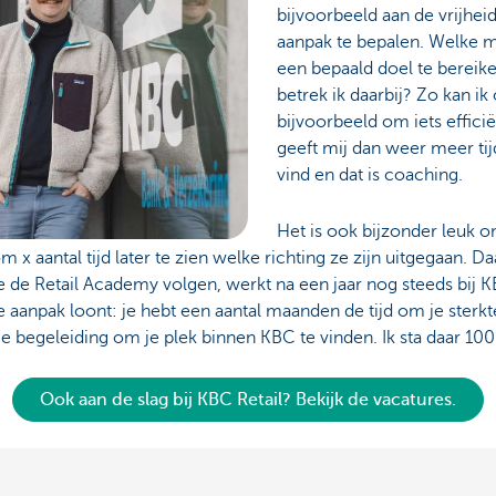
bijvoorbeeld aan de vrijheid
aanpak te bepalen. Welke m
een bepaald doel te bereike
betrek ik daarbij? Zo kan ik
bijvoorbeeld om iets effici
geeft mij dan weer meer tijd
vind en dat is coaching.
Het is ook bijzonder leuk
m x aantal tijd later te zien welke richting ze zijn uitgegaan. D
de Retail Academy volgen, werkt na een jaar nog steeds bij KB
ze aanpak loont: je hebt een aantal maanden de tijd om je sterkt
e begeleiding om je plek binnen KBC te vinden. Ik sta daar 100
Ook aan de slag bij KBC Retail? Bekijk de vacatures.