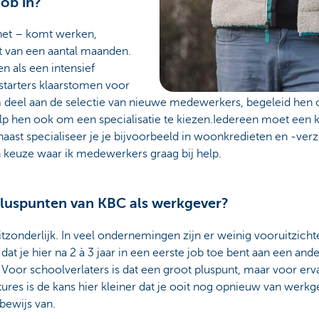
job in?
nnet – komt werken,
ct van een aantal maanden.
n als een intensief
starters klaarstomen voor
m deel aan de selectie van nieuwe medewerkers, begeleid he
elp hen ook om een specialisatie te kiezen.Iedereen moet een 
rnaast specialiseer je je bijvoorbeeld in woonkredieten en -ver
 keuze waar ik medewerkers graag bij help.
 pluspunten van KBC als werkgever?
itzonderlijk. In veel ondernemingen zijn er weinig vooruitzich
dat je hier na 2 à 3 jaar in een eerste job toe bent aan een ande
Voor schoolverlaters is dat een groot pluspunt, maar voor erv
tures is de kans hier kleiner dat je ooit nog opnieuw van werkg
 bewijs van.