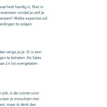
at heel handig is. Niet in
evenzeer omdat je zelf je
cherpen? Welke expertise wil
eidingen te volgen.
n vergis je je. Er is een
en te behalen. Als Sales
n z’n lot overgelaten.
jn job, is de ruimte voor
socieer je misschien niet
ext, maar ik denk dan