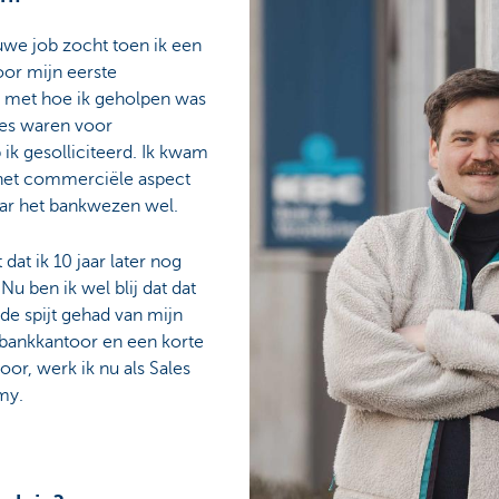
euwe job zocht toen ik een
oor mijn eerste
ij met hoe ik geholpen was
res waren voor
ik gesolliciteerd. Ik kwam
 het commerciële aspect
aar het bankwezen wel.
dat ik 10 jaar later nog
Nu ben ik wel blij dat dat
de spijt gehad van mijn
 bankkantoor en een korte
or, werk ik nu als Sales
my.