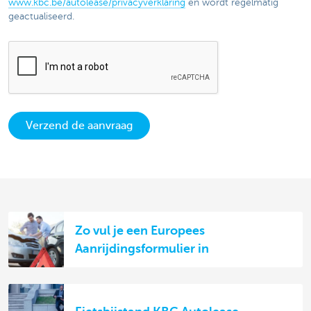
www.kbc.be/autolease/privacyverklaring
en wordt regelmatig
geactualiseerd.
Verzend de aanvraag
Zo vul je een Europees
Aanrijdingsformulier in