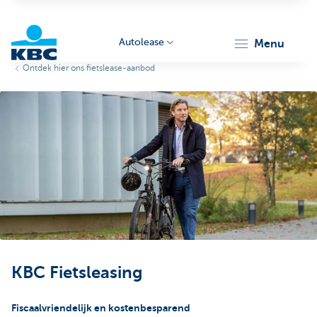
Autolease
menu
Ontdek hier ons fietslease-aanbod
KBC
Corporate
KBC Fietsleasing
Fiscaalvriendelijk en kostenbesparend