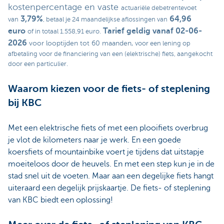
kostenpercentage en vaste
actuariële debetrentevoet
3,79%
64,96
van
, betaal je 24 maandelijkse aflossingen van
euro
Tarief geldig vanaf 02-06-
of in totaal 1.558,91 euro.
2026
voor looptijden tot 60 maanden,
voor een lening op
afbetaling voor de financiering van een (elektrische) fiets, aangekocht
door een particulier.
Waarom kiezen voor de fiets- of steplening
bij KBC
Met een elektrische fiets of met een plooifiets overbrug
je vlot de kilometers naar je werk. En een goede
koersfiets of mountainbike voert je tijdens dat uitstapje
moeiteloos door de heuvels. En met een step kun je in de
stad snel uit de voeten. Maar aan een degelijke fiets hangt
uiteraard een degelijk prijskaartje. De fiets- of steplening
van KBC biedt een oplossing!