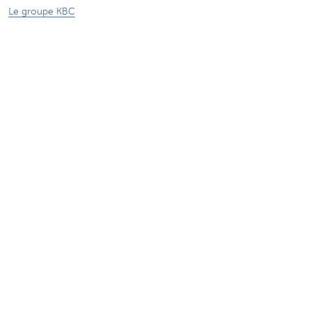
Le groupe KBC
Communiqués de presse
Jobs
Durabilité
Sitemap
Informations légales
A propos de KBC
Jobs
Communiqués de presse
Responsible disclosure
Accessibilité
Suivez KBC sur