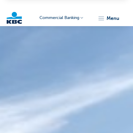
Commercial Banking
menu
KBC
Corporate