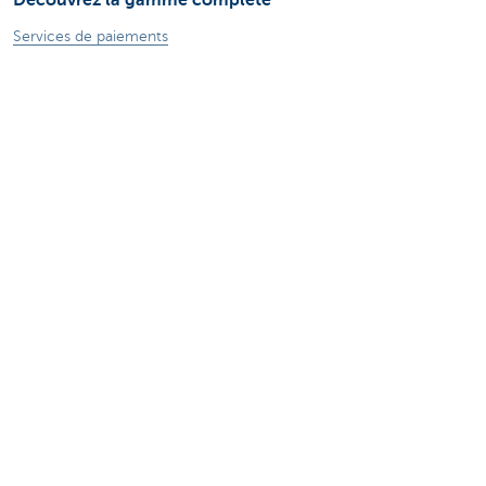
Services de paiements
Investir
Financer
Assurer
Personnel
Mobilité
Des questions?
Trouvez un gestionnaire de relations près de chez vous
Contactez-nous
Une plainte ou des suggestions?
À propos de nous