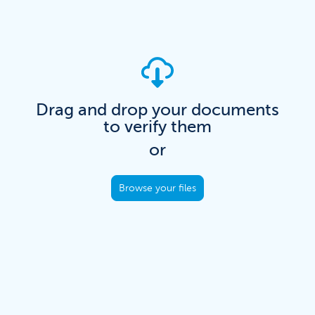
Drag and drop your documents
to verify them
or
Verify any document
Browse your files
Upload a PDF document to confirm its authenticity.
Komgo's verified network ensures the validity and
accuracy of both
the signatures and the content of
the document once registered.