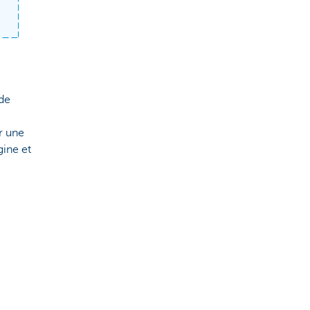
l
de
r une
gine et