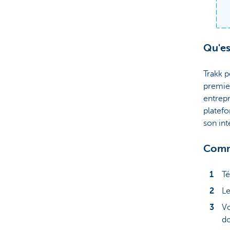
Doc
Qu'es
Trakk 
premier
entrepr
platefo
son int
Comme
Té
Le
Vo
do