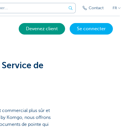
Contact
FR
Devenez client
Se connecter
Service de
t commercial plus sûr et
d by Komgo, nous offrons
 documents de pointe qui