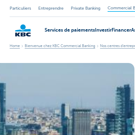
Commercial B
Particuliers
Entreprendre
Private Banking
Services de paiements
Investir
Financer
A
Home
Bienvenue chez KBC Commercial Banking
Nos centres d'entrepr
KBC