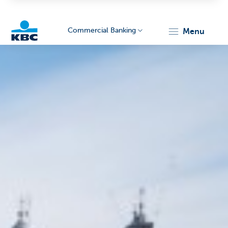
Commercial Banking
menu
KBC
Corporate