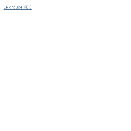
Le groupe KBC
Communiqués de presse
Jobs
Durabilité
Sitemap
Informations légales
A propos de KBC
Jobs
Communiqués de presse
Responsible disclosure
Accessibilité