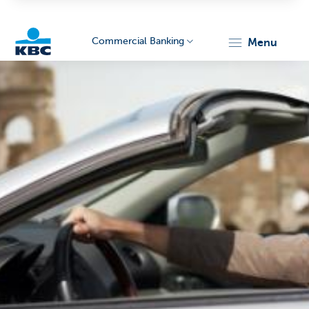
Commercial Banking
menu
KBC
Corporate