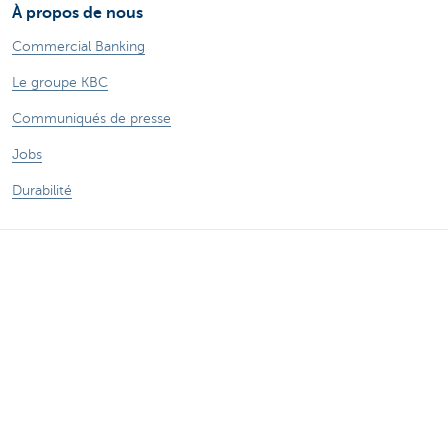
À propos de nous
Commercial Banking
Le groupe KBC
Communiqués de presse
Jobs
Durabilité
Sitemap
Informations légales
A propos de KBC
Jobs
Communiqués de presse
Responsible disclosure