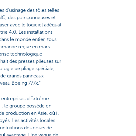
 d'usinage des tôles telles
CNC, des poinçonneuses et
ser avec le logiciel adéquat
trie 4.0. Les installations
 dans le monde entier, tous
ommande reçue en mars
eprise technologique
ait des presses plieuses sur
logie de pliage spéciale,
ier de grands panneaux
uveau Boeing 777x."
es entreprises d'Extrême-
D : le groupe possède en
 de production en Asie, où il
és. Les activités locales
luctuations des cours de
 seul avantage. Une vague de