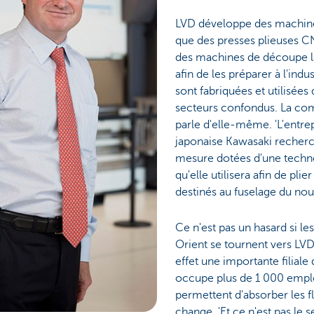
LVD développe des machines
que des presses plieuses 
des machines de découpe la
afin de les préparer à l'indus
sont fabriquées et utilisées
secteurs confondus. La c
parle d'elle-même. 'L'entr
japonaise Kawasaki recherch
mesure dotées d'une techno
qu'elle utilisera afin de pl
destinés au fuselage du no
Ce n'est pas un hasard si l
Orient se tournent vers LV
effet une importante filiale
occupe plus de 1 000 employ
permettent d'absorber les f
change. 'Et ce n'est pas le