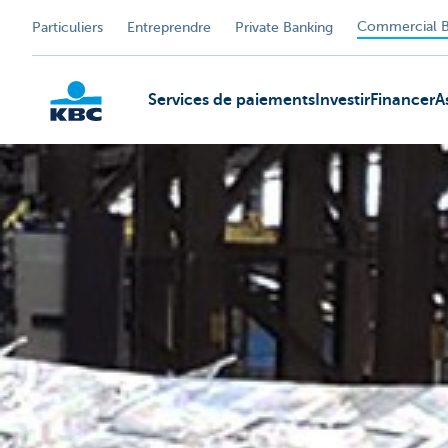
Commercial B
Particuliers
Entreprendre
Private Banking
Services de paiements
Investir
Financer
A
KBC