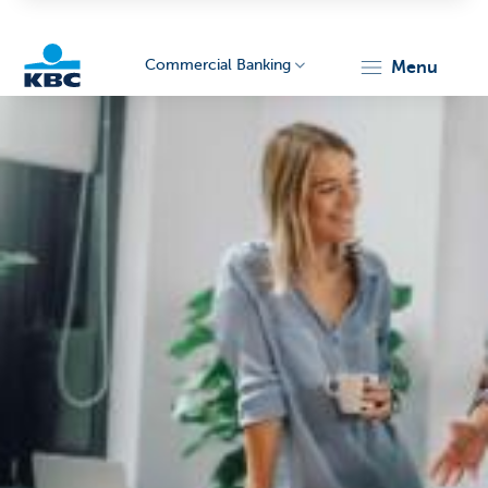
Commercial Banking
menu
KBC
Corporate