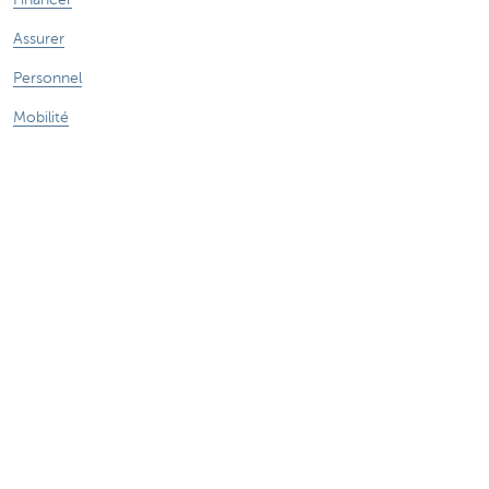
Assurer
Personnel
Mobilité
Des questions?
Trouvez un gestionnaire de relations près de chez vous
Contactez-nous
Une plainte ou des suggestions?
À propos de nous
Commercial Banking
Le groupe KBC
Communiqués de presse