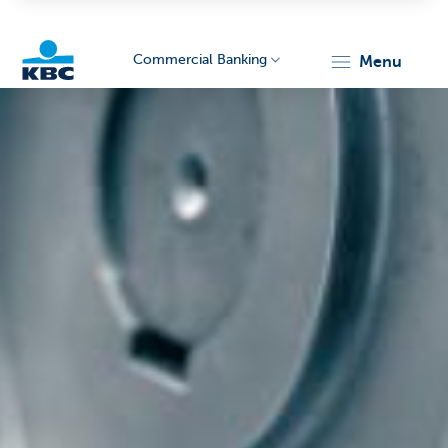
Commercial Banking
menu
KBC
Corporate