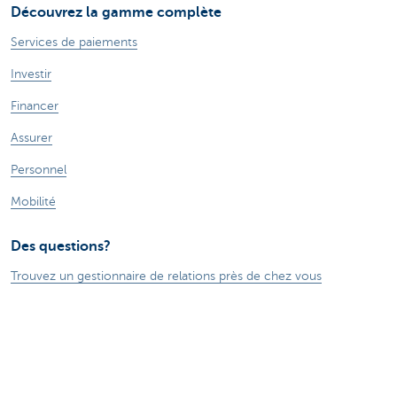
Découvrez la gamme complète
Services de paiements
Investir
Financer
Assurer
Personnel
Mobilité
Des questions?
Trouvez un gestionnaire de relations près de chez vous
Contactez-nous
Une plainte ou des suggestions?
À propos de nous