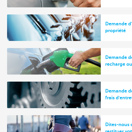
Demande d'
propriété
Demande de
recharge ou
Demande de
frais d'entr
Dites-nous
restituer vo