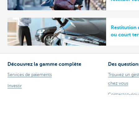
Restitution 
ou court te
Découvrez la gamme complète
Des question
Services de paiements
Trouvez un gest
chez vous
Investir
Contactez-nou
Financer
Une plainte ou 
Assurer
Personnel
Mobilité