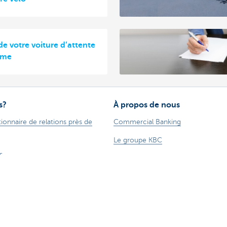
de votre voiture d’attente
rme
s?
À propos de nous
ionnaire de relations près de
Commercial Banking
Le groupe KBC
s
Communiqués de presse
des suggestions?
Jobs
Durabilité