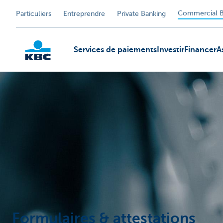
Commercial B
Particuliers
Entreprendre
Private Banking
Services de paiements
Investir
Financer
A
KBC
Formulaires & attestations