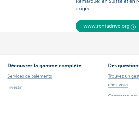
Remarque: en Suisse et en No
exigée.
www.rentadrive.org
Découvrez la gamme complète
Des question
Services de paiements
Trouvez un gest
chez vous
Investir
Contactez-nou
Financer
Une plainte ou 
Assurer
Personnel
Mobilité