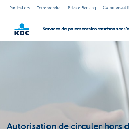
Commercial B
Particuliers
Entreprendre
Private Banking
Services de paiements
Investir
Financer
A
KBC
Autorisation de circuler hors