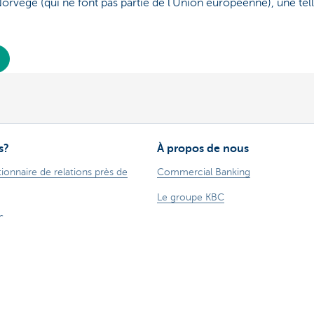
rvège (qui ne font pas partie de l'Union européenne), une telle
s?
À propos de nous
ionnaire de relations près de
Commercial Banking
Le groupe KBC
s
Communiqués de presse
des suggestions?
Jobs
Durabilité