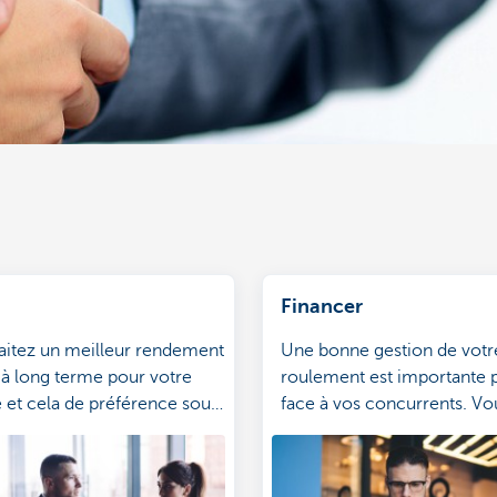
Financer
aitez un meilleur rendement
Une bonne gestion de votr
 à long terme pour votre
roulement est importante p
 et cela de préférence sous
face à vos concurrents. V
fiscal le plus avantageux?
ainsi à recourir aussi peu q
ropose une solution sur
à vos lignes de crédit.