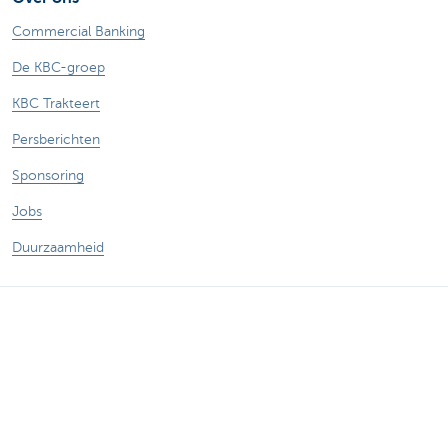
Commercial Banking
De KBC-groep
KBC Trakteert
Persberichten
Sponsoring
Jobs
Duurzaamheid
Sitemap
Juridische Informatie
Over KBC
Jobs