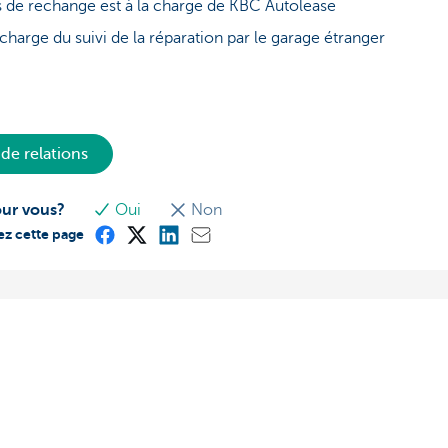
s de rechange est à la charge de KBC Autolease
harge du suivi de la réparation par le garage étranger
de relations
our vous?
Oui
Non
ez cette page
s?
À propos de nous
ionnaire de relations près de
Commercial Banking
Le groupe KBC