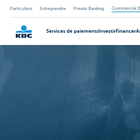
Commercial B
Particuliers
Entreprendre
Private Banking
Services de paiements
Investir
Financer
A
KBC