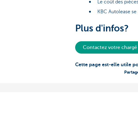
Le coût des pièce
KBC Autolease se c
Plus d'infos?
Contactez votre chargé 
Cette page est-elle utile p
Partag
Découvrez la gamme complète
Des question
Services de paiements
Trouvez un gest
chez vous
Investir