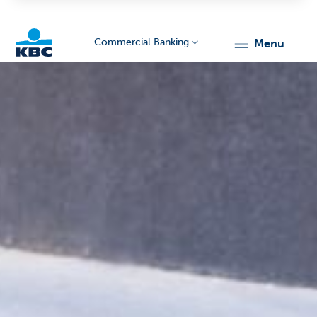
Commercial Banking
menu
KBC
Corporate