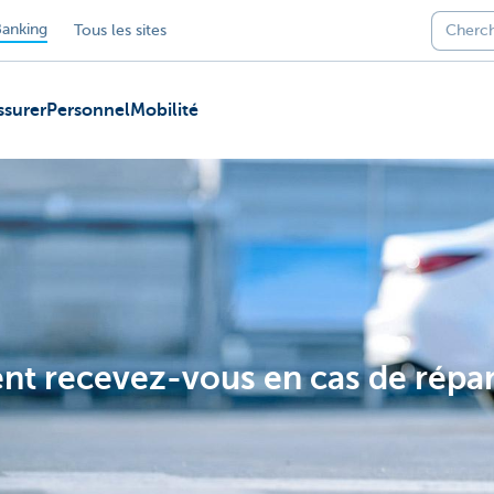
anking
Tous les sites
ssurer
Personnel
Mobilité
nt recevez-vous en cas de répa